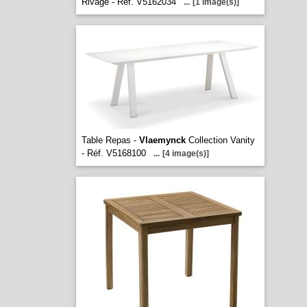
Rivage - Réf. V5162034
...
[1 image(s)]
Table Repas -
Vlaemynck
Collection Vanity
- Réf. V5168100
...
[4 image(s)]