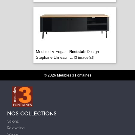
Meuble Tv Edgar -
Résistub
Design :
Stéphane Elineau
...
[3 image(s)]
© 2026 Meubles 3 Fontaines
NOS COLLECTIONS
Salons
Relaxation
Séjours