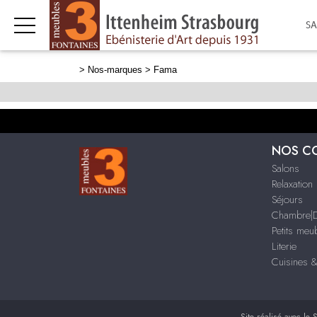
S
>
Nos-marques
> Fama
NOS C
Salons
Relaxation
Séjours
Chambre|D
Petits me
Literie
Cuisines 