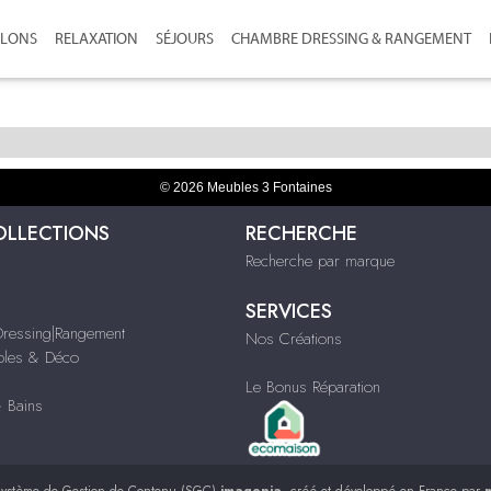
ALONS
RELAXATION
SÉJOURS
CHAMBRE DRESSING & RANGEMENT
© 2026 Meubles 3 Fontaines
OLLECTIONS
RECHERCHE
Recherche par marque
SERVICES
ressing|Rangement
Nos Créations
ubles & Déco
Le Bonus Réparation
& Bains